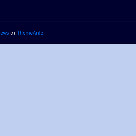
News
от
ThemeArile